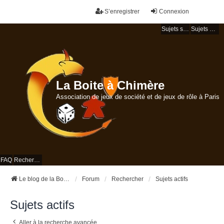
S’enregistrer
Connexion
Sujets sans réponse
Sujets actifs
La Boite à Chimère
Association de jeux de société et de jeux de rôle à Paris
FAQ
Rechercher
Le blog de la Boite à Chimère
Forum
Rechercher
Sujets actifs
Sujets actifs
Aller à la recherche avancée