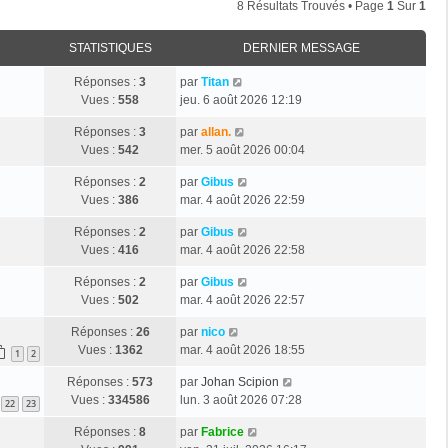
8 Résultats Trouvés • Page
1
Sur
1
STATISTIQUES
DERNIER MESSAGE
Réponses :
3
par
Titan
Vues :
558
jeu. 6 août 2026 12:19
Réponses :
3
par
allan.
Vues :
542
mer. 5 août 2026 00:04
Réponses :
2
par
Gibus
Vues :
386
mar. 4 août 2026 22:59
Réponses :
2
par
Gibus
Vues :
416
mar. 4 août 2026 22:58
Réponses :
2
par
Gibus
Vues :
502
mar. 4 août 2026 22:57
Réponses :
26
par
nico
Vues :
1362
mar. 4 août 2026 18:55
1
2
Réponses :
573
par
Johan Scipion
Vues :
334586
lun. 3 août 2026 07:28
22
23
Réponses :
8
par
Fabrice