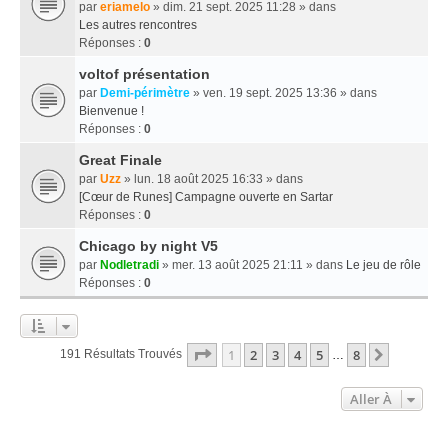
par
eriamelo
» dim. 21 sept. 2025 11:28 » dans
Les autres rencontres
Réponses :
0
voltof présentation
par
Demi-périmètre
» ven. 19 sept. 2025 13:36 » dans
Bienvenue !
Réponses :
0
Great Finale
par
Uzz
» lun. 18 août 2025 16:33 » dans
[Cœur de Runes] Campagne ouverte en Sartar
Réponses :
0
Chicago by night V5
par
Nodletradi
» mer. 13 août 2025 21:11 » dans
Le jeu de rôle
Réponses :
0
Page
1
Sur
8
1
2
3
4
5
8
Suivante
191 Résultats Trouvés
…
Aller À