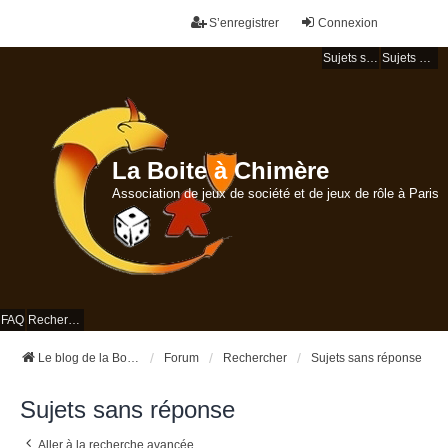
S’enregistrer
Connexion
Sujets sans réponse
Sujets actifs
La Boite à Chimère
Association de jeux de société et de jeux de rôle à Paris
FAQ
Rechercher
Le blog de la Boite à Chimère
Forum
Rechercher
Sujets sans réponse
Sujets sans réponse
Aller à la recherche avancée