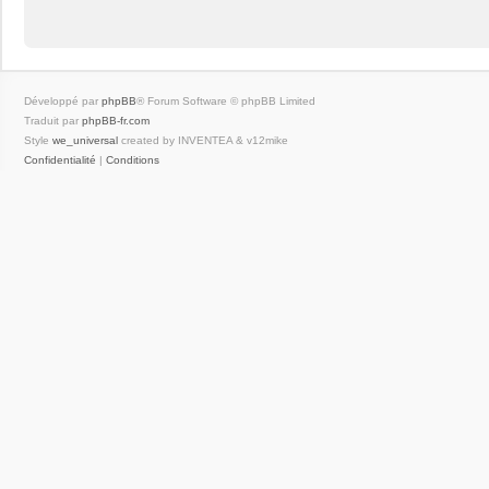
Développé par
phpBB
® Forum Software © phpBB Limited
Traduit par
phpBB-fr.com
Style
we_universal
created by INVENTEA & v12mike
Confidentialité
|
Conditions