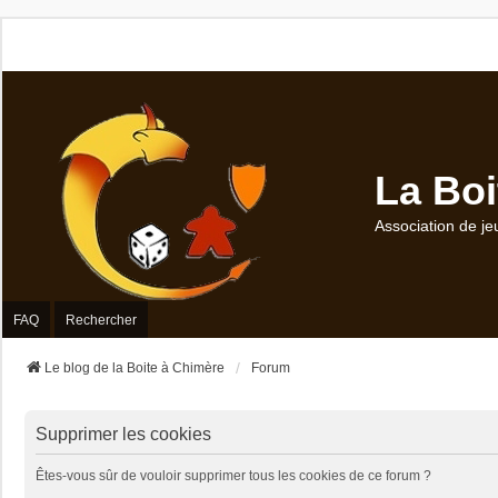
La Boi
Association de je
FAQ
Rechercher
Le blog de la Boite à Chimère
Forum
Supprimer les cookies
Êtes-vous sûr de vouloir supprimer tous les cookies de ce forum ?