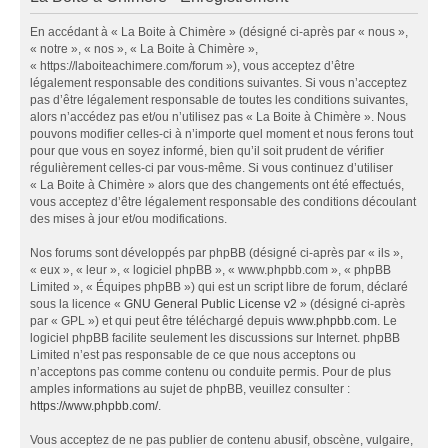
En accédant à « La Boite à Chimère » (désigné ci-après par « nous »,
« notre », « nos », « La Boite à Chimère »,
« https://laboiteachimere.com/forum »), vous acceptez d’être
légalement responsable des conditions suivantes. Si vous n’acceptez
pas d’être légalement responsable de toutes les conditions suivantes,
alors n’accédez pas et/ou n’utilisez pas « La Boite à Chimère ». Nous
pouvons modifier celles-ci à n’importe quel moment et nous ferons tout
pour que vous en soyez informé, bien qu’il soit prudent de vérifier
régulièrement celles-ci par vous-même. Si vous continuez d’utiliser
« La Boite à Chimère » alors que des changements ont été effectués,
vous acceptez d’être légalement responsable des conditions découlant
des mises à jour et/ou modifications.
Nos forums sont développés par phpBB (désigné ci-après par « ils »,
« eux », « leur », « logiciel phpBB », « www.phpbb.com », « phpBB
Limited », « Équipes phpBB ») qui est un script libre de forum, déclaré
sous la licence «
GNU General Public License v2
» (désigné ci-après
par « GPL ») et qui peut être téléchargé depuis
www.phpbb.com
. Le
logiciel phpBB facilite seulement les discussions sur Internet. phpBB
Limited n’est pas responsable de ce que nous acceptons ou
n’acceptons pas comme contenu ou conduite permis. Pour de plus
amples informations au sujet de phpBB, veuillez consulter :
https://www.phpbb.com/
.
Vous acceptez de ne pas publier de contenu abusif, obscène, vulgaire,