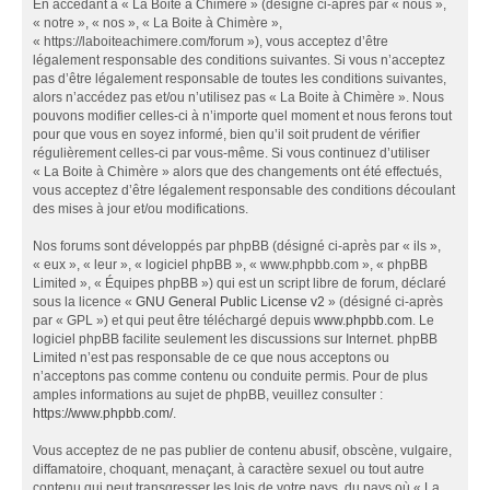
En accédant à « La Boite à Chimère » (désigné ci-après par « nous »,
« notre », « nos », « La Boite à Chimère »,
« https://laboiteachimere.com/forum »), vous acceptez d’être
légalement responsable des conditions suivantes. Si vous n’acceptez
pas d’être légalement responsable de toutes les conditions suivantes,
alors n’accédez pas et/ou n’utilisez pas « La Boite à Chimère ». Nous
pouvons modifier celles-ci à n’importe quel moment et nous ferons tout
pour que vous en soyez informé, bien qu’il soit prudent de vérifier
régulièrement celles-ci par vous-même. Si vous continuez d’utiliser
« La Boite à Chimère » alors que des changements ont été effectués,
vous acceptez d’être légalement responsable des conditions découlant
des mises à jour et/ou modifications.
Nos forums sont développés par phpBB (désigné ci-après par « ils »,
« eux », « leur », « logiciel phpBB », « www.phpbb.com », « phpBB
Limited », « Équipes phpBB ») qui est un script libre de forum, déclaré
sous la licence «
GNU General Public License v2
» (désigné ci-après
par « GPL ») et qui peut être téléchargé depuis
www.phpbb.com
. Le
logiciel phpBB facilite seulement les discussions sur Internet. phpBB
Limited n’est pas responsable de ce que nous acceptons ou
n’acceptons pas comme contenu ou conduite permis. Pour de plus
amples informations au sujet de phpBB, veuillez consulter :
https://www.phpbb.com/
.
Vous acceptez de ne pas publier de contenu abusif, obscène, vulgaire,
diffamatoire, choquant, menaçant, à caractère sexuel ou tout autre
contenu qui peut transgresser les lois de votre pays, du pays où « La