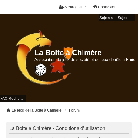
S’enregistrer
Connexion
Sujets sans réponse
Sujets actifs
La Boite à Chimère
Association de jeux de société et de jeux de rôle à Paris
FAQ
Rechercher
Le blog de la Boite à Chimère
Forum
La Boite à Chimère - Conditions d’utilisation