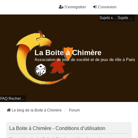
S’enregistrer
Connexion
Sujets sans réponse
Sujets actifs
La Boite à Chimère
Association de jeux de société et de jeux de rôle à Paris
FAQ
Rechercher
Le blog de la Boite à Chimère
Forum
La Boite à Chimère - Conditions d’utilisation