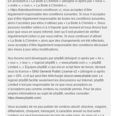
En accédant à « La Boite à Chimère » (désigné ci-après par « nous »,
« notre », « nos », « La Boite à Chimère »,
« https://laboiteachimere.com/forum »), vous acceptez d’être
légalement responsable des conditions suivantes. Si vous n’acceptez
pas d’être légalement responsable de toutes les conditions suivantes,
alors n’accédez pas et/ou n’utilisez pas « La Boite à Chimère ». Nous
pouvons modifier celles-ci à n’importe quel moment et nous ferons tout
pour que vous en soyez informé, bien qu’il soit prudent de vérifier
régulièrement celles-ci par vous-même. Si vous continuez d’utiliser
« La Boite à Chimère » alors que des changements ont été effectués,
vous acceptez d’être légalement responsable des conditions découlant
des mises à jour et/ou modifications.
Nos forums sont développés par phpBB (désigné ci-après par « ils »,
« eux », « leur », « logiciel phpBB », « www.phpbb.com », « phpBB
Limited », « Équipes phpBB ») qui est un script libre de forum, déclaré
sous la licence «
GNU General Public License v2
» (désigné ci-après
par « GPL ») et qui peut être téléchargé depuis
www.phpbb.com
. Le
logiciel phpBB facilite seulement les discussions sur Internet. phpBB
Limited n’est pas responsable de ce que nous acceptons ou
n’acceptons pas comme contenu ou conduite permis. Pour de plus
amples informations au sujet de phpBB, veuillez consulter :
https://www.phpbb.com/
.
Vous acceptez de ne pas publier de contenu abusif, obscène, vulgaire,
diffamatoire, choquant, menaçant, à caractère sexuel ou tout autre
contenu qui peut transgresser les lois de votre pays, du pays où « La