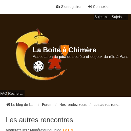
S’enregistrer
Connexion
Sujets sans réponse
Sujets actifs
La Boite à Chimère
Association de jeux de société et de jeux de rôle à Paris
FAQ
Rechercher
Le blog de la Boite à Chimère
Forum
Nos rendez-vous
Les autres rencontres
Les autres rencontres
Modérateurs :
Modérateur du blog
,
Le CA