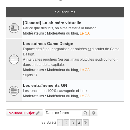
Sous-forums
[Discord] La chimère virtuelle
Par ce que des fois, on aime rester à la maison.
Modérateurs :
Modérateur du blog
,
Le CA
Les soirées Game Design
Espace dédié pour organiser les soirées
et
discuter de Game
Design.
A intervalles réguliers (ou pas, mais plutôt les jeudi ou lundi),
dans un bar de la capitale.
Modérateurs :
Modérateur du blog
,
Le CA
Sujets :
7
Les entraînements GN
Les rencontres 100% sauvagerie et latex
Modérateurs :
Modérateur du blog
,
Le CA
Rechercher
Recherche Avancé
Nouveau Sujet
1
2
3
4
Suivante
83 Sujets