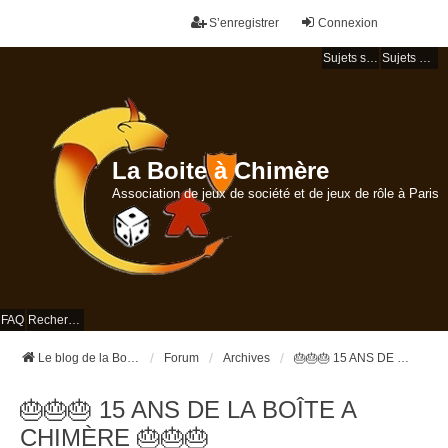
S’enregistrer
Connexion
Sujets sans réponse
Sujets actifs
La Boite à Chimère
Association de jeux de société et de jeux de rôle à Paris
FAQ
Rechercher
Le blog de la Boite à Chimère
Forum
Archives
🎂🎂🎂 15 ANS DE LA BOÎTE A CHIMÈRE 🎂🎂🎂
🎂🎂🎂 15 ANS DE LA BOÎTE A
CHIMÈRE 🎂🎂🎂