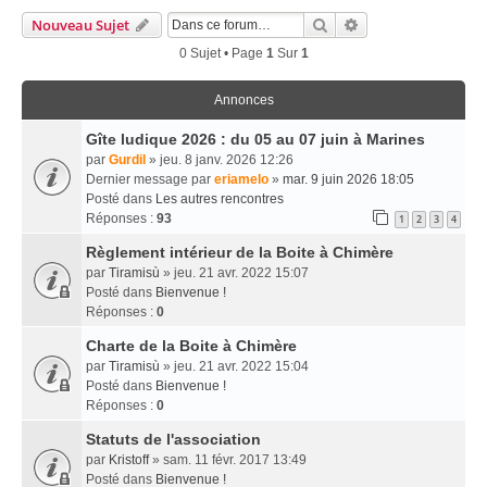
Rechercher
Recherche Avancé
Nouveau Sujet
0 Sujet • Page
1
Sur
1
Annonces
Gîte ludique 2026 : du 05 au 07 juin à Marines
par
Gurdil
» jeu. 8 janv. 2026 12:26
Dernier message par
eriamelo
»
mar. 9 juin 2026 18:05
Posté dans
Les autres rencontres
Réponses :
93
1
2
3
4
Règlement intérieur de la Boite à Chimère
par
Tiramisù
» jeu. 21 avr. 2022 15:07
Posté dans
Bienvenue !
Réponses :
0
Charte de la Boite à Chimère
par
Tiramisù
» jeu. 21 avr. 2022 15:04
Posté dans
Bienvenue !
Réponses :
0
Statuts de l'association
par
Kristoff
» sam. 11 févr. 2017 13:49
Posté dans
Bienvenue !