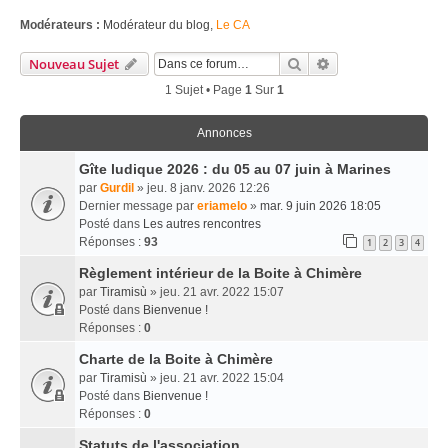
Modérateurs :
Modérateur du blog
,
Le CA
Rechercher
Recherche Avancé
Nouveau Sujet
1 Sujet • Page
1
Sur
1
Annonces
Gîte ludique 2026 : du 05 au 07 juin à Marines
par
Gurdil
» jeu. 8 janv. 2026 12:26
Dernier message par
eriamelo
»
mar. 9 juin 2026 18:05
Posté dans
Les autres rencontres
Réponses :
93
1
2
3
4
Règlement intérieur de la Boite à Chimère
par
Tiramisù
» jeu. 21 avr. 2022 15:07
Posté dans
Bienvenue !
Réponses :
0
Charte de la Boite à Chimère
par
Tiramisù
» jeu. 21 avr. 2022 15:04
Posté dans
Bienvenue !
Réponses :
0
Statuts de l'association