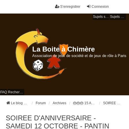
S’enregistrer
Connexion
Sujets sans réponse
Sujets actifs
La Boite à Chimère
Association de jeux de société et de jeux de rôle à Paris
FAQ
Rechercher
Le blog de la Boite à Chimère
Forum
Archives
🎂🎂🎂 15 ANS DE LA BOÎTE A CHIMÈRE 🎂🎂🎂
SOIREE D'ANNIVERSAIRE - SAMEDI 12 OCTOBRE - PANTIN
SOIREE D'ANNIVERSAIRE -
SAMEDI 12 OCTOBRE - PANTIN