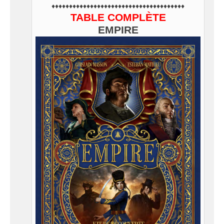
♦♦♦♦♦♦♦♦♦♦♦♦♦♦♦♦♦♦♦♦♦♦♦♦♦♦♦♦♦♦♦♦♦♦♦♦♦♦
TABLE COMPLÈTE
EMPIRE