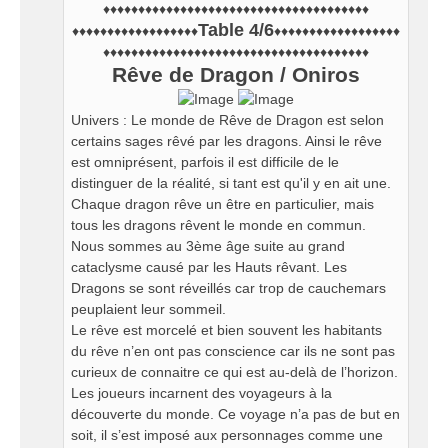
♦♦♦♦♦♦♦♦♦♦♦♦♦♦♦♦♦♦♦♦♦♦♦♦♦♦♦♦♦♦♦♦♦♦♦♦♦♦
Table 4/6
♦♦♦♦♦♦♦♦♦♦♦♦♦♦♦♦♦♦
♦♦♦♦♦♦♦♦♦♦♦♦♦♦♦♦♦♦
♦♦♦♦♦♦♦♦♦♦♦♦♦♦♦♦♦♦♦♦♦♦♦♦♦♦♦♦♦♦♦♦♦♦♦♦♦♦
Rêve de Dragon / Oniros
Univers : Le monde de Rêve de Dragon est selon
certains sages rêvé par les dragons. Ainsi le rêve
est omniprésent, parfois il est difficile de le
distinguer de la réalité, si tant est qu'il y en ait une.
Chaque dragon rêve un être en particulier, mais
tous les dragons rêvent le monde en commun.
Nous sommes au 3ème âge suite au grand
cataclysme causé par les Hauts rêvant. Les
Dragons se sont réveillés car trop de cauchemars
peuplaient leur sommeil.
Le rêve est morcelé et bien souvent les habitants
du rêve n’en ont pas conscience car ils ne sont pas
curieux de connaitre ce qui est au-delà de l’horizon.
Les joueurs incarnent des voyageurs à la
découverte du monde. Ce voyage n’a pas de but en
soit, il s’est imposé aux personnages comme une