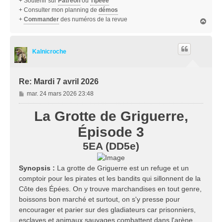
+ Soutenir sur
Patreon
ou
Tipeee
+ Consulter mon planning de
démos
+
Commander
des numéros de la revue
H
a
u
t
Kalnicroche
Re: Mardi 7 avril 2026
M
mar. 24 mars 2026 23:48
e
s
La Grotte de Griguerre,
s
Épisode 3
a
g
5EA (DD5e)
e
Synopsis :
La grotte de Griguerre est un refuge et un
comptoir pour les pirates et les bandits qui sillonnent de la
Côte des Épées. On y trouve marchandises en tout genre,
boissons bon marché et surtout, on s'y presse pour
encourager et parier sur des gladiateurs car prisonniers,
esclaves et animaux sauvages combattent dans l'arène