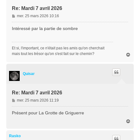
Re: Mardi 7 avril 2026
M
mer. 25 mars 2026 10:16
e
s
Intéressé par la partie de sombre
s
a
g
Et si, l'important, ce n'était pas les amis qu'on cherchait
e
mais tout les trésor qu'on s'est fait sur le chemin?
H
a
u
t
Quisar
Re: Mardi 7 avril 2026
M
mer. 25 mars 2026 11:19
e
s
Présent pour La Grotte de Griguerre
s
H
a
a
g
u
e
t
Rasko