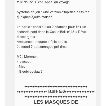
folie douce. C’est l’appel du voyage.
Système de jeu : Une version simplifiée d’Oniros +
quelques ajouts maison.
La partie : encore 1 ou 2 séances pour finir un
scénario sorti dans le Casus Belli n°43 « Rêve
d’escargot ».
Ambiance : enquête + folie douce
Je fourni 7 personnages pré tirés.
MJ : Merenem
4 places :
- Nico
- Gloubyboulga ?
-
-
♦♦♦♦♦♦♦♦♦♦♦♦♦♦♦♦♦♦♦♦♦♦♦♦♦♦♦♦♦♦♦♦♦♦♦♦♦♦
Table 5/6
♦♦♦♦♦♦♦♦♦♦♦♦♦♦♦♦♦♦
♦♦♦♦♦♦♦♦♦♦♦♦♦♦♦♦♦♦
♦♦♦♦♦♦♦♦♦♦♦♦♦♦♦♦♦♦♦♦♦♦♦♦♦♦♦♦♦♦♦♦♦♦♦♦♦♦
LES MASQUES DE