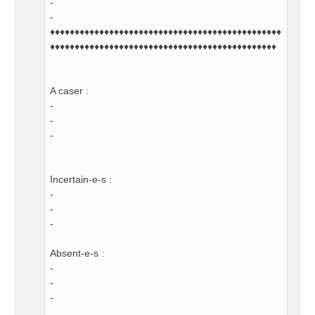
-
-
♦♦♦♦♦♦♦♦♦♦♦♦♦♦♦♦♦♦♦♦♦♦♦♦♦♦♦♦♦♦♦♦♦♦♦♦♦♦♦♦♦♦♦♦♦♦♦
♦♦♦♦♦♦♦♦♦♦♦♦♦♦♦♦♦♦♦♦♦♦♦♦♦♦♦♦♦♦♦♦♦♦♦♦♦♦♦♦♦♦♦♦♦♦
A caser :
-
-
-
Incertain-e-s :
-
-
-
Absent-e-s :
-
-
-