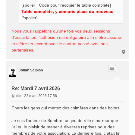
[spoiler= Code pour recopier le table complète]
Table complète, y compris place du nouveau
[/spoiler]
Nous vous rappelons qu'une fois vos deux sessions
d'essai faites, l'adhésion est obligatoire afin d'être assurés
et d'être en accord avec le contrat passé avec nos
partenaires.
H
a
u
t
Johan Scipion
Re: Mardi 7 avril 2026
M
dim. 22 mars 2026 17:56
e
s
Chers les gens qui mettez des chimères dans des boites,
s
a
Je suis l'auteur de Sombre, un jeu de rôle d'horreur que
g
j'ai eu le plaisir de mener à diverses reprises pour des
e
membres de votre association. La dernière fois, c'était fin