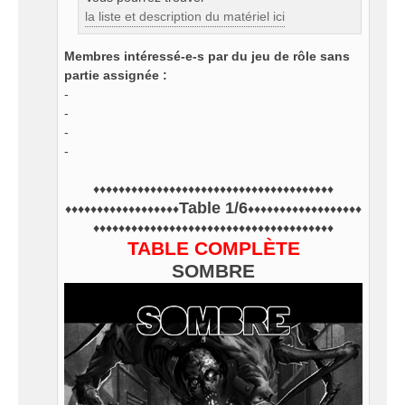
la liste et description du matériel ici
Membres intéressé-e-s par du jeu de rôle sans
partie assignée :
-
-
-
-
♦♦♦♦♦♦♦♦♦♦♦♦♦♦♦♦♦♦♦♦♦♦♦♦♦♦♦♦♦♦♦♦♦♦♦♦♦♦
Table 1/6
♦♦♦♦♦♦♦♦♦♦♦♦♦♦♦♦♦♦
♦♦♦♦♦♦♦♦♦♦♦♦♦♦♦♦♦♦
♦♦♦♦♦♦♦♦♦♦♦♦♦♦♦♦♦♦♦♦♦♦♦♦♦♦♦♦♦♦♦♦♦♦♦♦♦♦
TABLE COMPLÈTE
SOMBRE