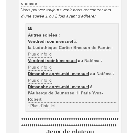
chimere
Vous pouvez toujours venir nous rencontrer lors
d'une soirée 1 ou 2 fois avant d'adhérer
Autres soirées :
Vendredi soir mensuel
à
la Ludothèque Cartier Bresson de Pantin
:
Plus d'info ici
Vendredi soir bimensuel
au
Natéma
:
Plus d'info ici
Dimanche après-midi mensuel
au
Natéma
:
Plus d'info ici
Dimanche après-midi mensuel
à
l'Auberge de Jeunesse HI Paris Yves-
Robert
:
Plus d'info ici
♦♦♦♦♦♦♦♦♦♦♦♦♦♦♦♦♦♦♦♦♦♦♦♦♦♦♦♦♦♦♦♦♦♦♦♦♦♦♦♦♦♦♦♦♦♦♦
♦♦♦♦♦♦♦♦♦♦♦♦♦♦♦♦♦♦♦♦♦♦♦♦♦♦♦♦♦♦♦♦♦♦♦♦♦♦♦♦♦♦♦♦♦♦
Jeux de plateau