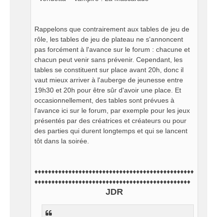
Rappelons que contrairement aux tables de jeu de
rôle, les tables de jeu de plateau ne s'annoncent
pas forcément à l'avance sur le forum : chacune et
chacun peut venir sans prévenir. Cependant, les
tables se constituent sur place avant 20h, donc il
vaut mieux arriver à l'auberge de jeunesse entre
19h30 et 20h pour être sûr d'avoir une place. Et
occasionnellement, des tables sont prévues à
l'avance ici sur le forum, par exemple pour les jeux
présentés par des créatrices et créateurs ou pour
des parties qui durent longtemps et qui se lancent
tôt dans la soirée.
♦♦♦♦♦♦♦♦♦♦♦♦♦♦♦♦♦♦♦♦♦♦♦♦♦♦♦♦♦♦♦♦♦♦♦♦♦♦♦♦♦♦♦♦♦♦♦
♦♦♦♦♦♦♦♦♦♦♦♦♦♦♦♦♦♦♦♦♦♦♦♦♦♦♦♦♦♦♦♦♦♦♦♦♦♦♦♦♦♦♦♦♦♦
JDR