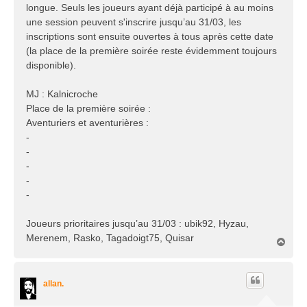
longue. Seuls les joueurs ayant déjà participé à au moins
une session peuvent s'inscrire jusqu’au 31/03, les
inscriptions sont ensuite ouvertes à tous après cette date
(la place de la première soirée reste évidemment toujours
disponible).
MJ : Kalnicroche
Place de la première soirée :
Aventuriers et aventurières :
-
-
-
-
-
Joueurs prioritaires jusqu’au 31/03 : ubik92, Hyzau,
Merenem, Rasko, Tagadoigt75, Quisar
H
a
u
t
allan.