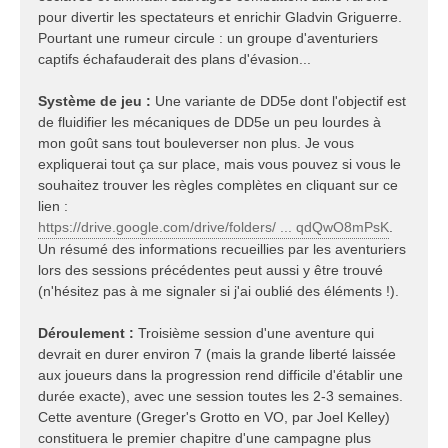
pour divertir les spectateurs et enrichir Gladvin Griguerre.
Pourtant une rumeur circule : un groupe d'aventuriers
captifs échafauderait des plans d'évasion...
Système de jeu :
Une variante de DD5e dont l'objectif est
de fluidifier les mécaniques de DD5e un peu lourdes à
mon goût sans tout bouleverser non plus. Je vous
expliquerai tout ça sur place, mais vous pouvez si vous le
souhaitez trouver les règles complètes en cliquant sur ce
lien :
https://drive.google.com/drive/folders/ ... qdQwO8mPsK
.
Un résumé des informations recueillies par les aventuriers
lors des sessions précédentes peut aussi y être trouvé
(n'hésitez pas à me signaler si j'ai oublié des éléments !).
Déroulement :
Troisième session d'une aventure qui
devrait en durer environ 7 (mais la grande liberté laissée
aux joueurs dans la progression rend difficile d'établir une
durée exacte), avec une session toutes les 2-3 semaines.
Cette aventure (Greger's Grotto en VO, par Joel Kelley)
constituera le premier chapitre d'une campagne plus