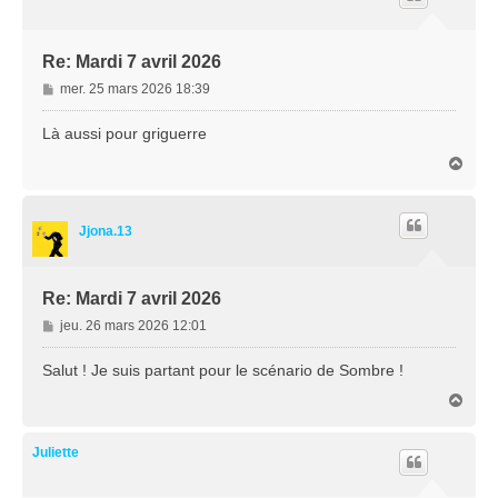
Re: Mardi 7 avril 2026
M
mer. 25 mars 2026 18:39
e
s
Là aussi pour griguerre
s
H
a
a
g
u
e
t
Jjona.13
Re: Mardi 7 avril 2026
M
jeu. 26 mars 2026 12:01
e
s
Salut ! Je suis partant pour le scénario de Sombre !
s
H
a
a
g
u
e
t
Juliette