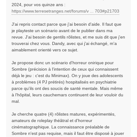
2024, pour vos quinze ans :
https://www.terresetranges.net/forums/v ... 703#p21703
J'ai repris contact parce que j'ai besoin d'aide. Il faut que
je playteste un scénario avant de le publier dans ma
revue. J'ai besoin de gentils rôlistes, et me suis dit que j'en
trouverai chez vous. Dandy, avec qui j'ai échangé, m'a
aimablement orienté vers ce sujet.
Je propose donc un scénario d'horreur onirique pour
Sombre (précision à l'intention de ceux qui connaissent
déjà le jeu : c'est du Minimax). On y joue des adolescents
à problèmes (4 PJ prétirés) hospitalisés en psychiatrie
parce qu'ils ont des soucis de santé mentale. Mais même
à l'hôpital, leurs cauchemars continuent de leur vouloir du
mal.
Je cherche quatre (4) rôlistes matures, expérimentés,
amateurs de roleplay théâtral et d'horreur
cinématographique. La connaissance préalable de
Sombre n'est pas requise, mais il faut être disposé à jouer