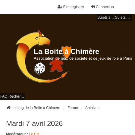
S’enregistrer
Connexion
Sujets sans réponse
Sujets actifs
La Boite à Chimère
Association de jeux de société et de jeux de rôle à Paris
FAQ
Rechercher
Le blog de la Boite à Chimère
Forum
Archives
Mardi 7 avril 2026
Modérateur :
Le CA