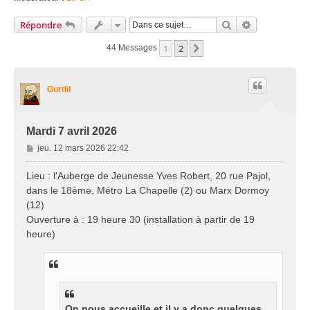
Rechercher
Recherche Av
Répondre
1
2
Suivante
44 Messages
Gurdil
Mardi 7 avril 2026
M
jeu. 12 mars 2026 22:42
e
s
Lieu : l'Auberge de Jeunesse Yves Robert, 20 rue Pajol,
s
dans le 18ème, Métro La Chapelle (2) ou Marx Dormoy
a
(12)
g
Ouverture à : 19 heure 30 (installation à partir de 19
e
heure)
On nous accueille et il y a donc quelques