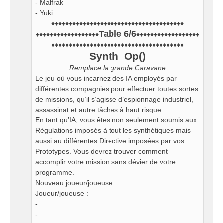
- Malfrak
- Yuki
♦♦♦♦♦♦♦♦♦♦♦♦♦♦♦♦♦♦♦♦♦♦♦♦♦♦♦♦♦♦♦♦♦♦♦♦♦♦
Table 6/6
♦♦♦♦♦♦♦♦♦♦♦♦♦♦♦♦♦♦
♦♦♦♦♦♦♦♦♦♦♦♦♦♦♦♦♦♦
♦♦♦♦♦♦♦♦♦♦♦♦♦♦♦♦♦♦♦♦♦♦♦♦♦♦♦♦♦♦♦♦♦♦♦♦♦♦
Synth_Op()
Remplace la grande Caravane
Le jeu où vous incarnez des IA employés par
différentes compagnies pour effectuer toutes sortes
de missions, qu’il s’agisse d’espionnage industriel,
assassinat et autre tâches à haut risque.
En tant qu’IA, vous êtes non seulement soumis aux
Régulations imposés à tout les synthétiques mais
aussi au différentes Directive imposées par vos
Prototypes. Vous devrez trouver comment
accomplir votre mission sans dévier de votre
programme.
Nouveau joueur/joueuse :
Joueur/joueuse :
-
-