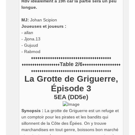
Rdv idéalement à 19h car la partie sera un peu
longue.
MJ:
Johan Scipion
Joueuses et joueurs :
- allan
- Jjona.13
- Gujuud
- Rabmod
♦♦♦♦♦♦♦♦♦♦♦♦♦♦♦♦♦♦♦♦♦♦♦♦♦♦♦♦♦♦♦♦♦♦♦♦♦♦
Table 2/6
♦♦♦♦♦♦♦♦♦♦♦♦♦♦♦♦♦♦
♦♦♦♦♦♦♦♦♦♦♦♦♦♦♦♦♦♦
♦♦♦♦♦♦♦♦♦♦♦♦♦♦♦♦♦♦♦♦♦♦♦♦♦♦♦♦♦♦♦♦♦♦♦♦♦♦
La Grotte de Griguerre,
Épisode 3
5EA (DD5e)
Synopsis :
La grotte de Griguerre est un refuge et
un comptoir pour les pirates et les bandits qui
sillonnent de la Côte des Épées. On y trouve
marchandises en tout genre, boissons bon marché